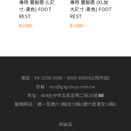
L尺
專用 置腳蹬 (L尺
專用 置腳蹬 (XL加
椅套
T
寸-黑色) FOOT
大尺寸-黑色) FOOT
Form
REST
REST
系列
競椅
$1680
$1680
$46
電話：
04-2208-5008、0800-606062(限市話)
信箱：
leo@gxgshop.com.tw
地址：404台中市北區忠明二街25號
服務時段：週一至週六 9點至19點(週六營業至18點)
評論區