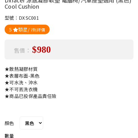
Dxracer 涼感凝膠軟墊 電腦椅/汽車座墊適用 (黑色)
Cool Cushion
型號：DXSC001
5
顆星/
7則評價
$980
售價：
★散熱凝膠材質
★表層布面-黑色
★可水洗、沖水
★不可丟洗衣機
★商品已投保產品責任險
顏色
數量